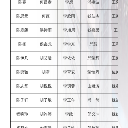
陈赛
何昌泰
李想
浦艳波
王奕帆
陈思元
何薇
李欣雨
钱佳杰
王英楚
陈彦飙
洪诗雨
李旭周
钱嘉梁
王滢
陈杨
侯鑫龙
李学东
邱慧
王泽睿
陈伊凡
胡艾璇
李依依
邱荣辉
王紫娴
陈奕驰
胡潇
李育安
荣怡丹
位帅洁
陈志坚
胡悦悦
李玥蓉
山姚涛
魏春华
陈子轩
胡子敬
李正午
尚一简
魏兰沣
程晓玲
胡祚溥
李政
邵义冲
魏丝伟