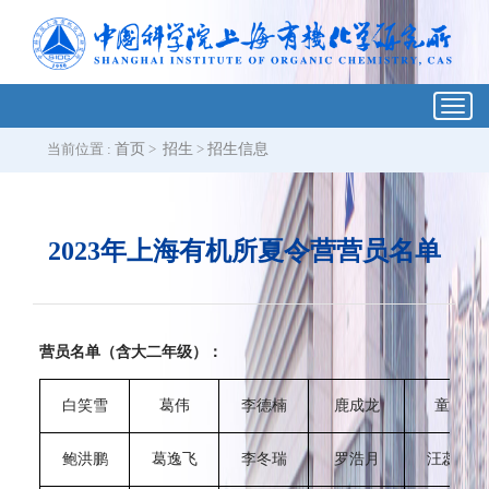
Toggl
navig
当前位置 :
首页
>
招生
>
招生信息
2023年上海有机所夏令营营员名单
营员名单（含大二年级）：
白笑雪
葛伟
李德楠
鹿成龙
童彤
鲍洪鹏
葛逸飞
李冬瑞
罗浩月
汪蕊晔