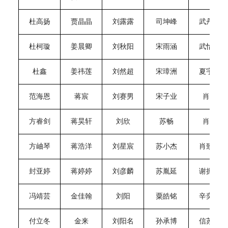
杜高扬
贾晶晶
刘露露
司坤峰
武丹阳
杜柯璇
姜晨卿
刘秋阳
宋雨涵
武怡航
杜鑫
姜祎莲
刘然超
宋璋洲
夏宇轩
范海恩
蒋宸
刘赛男
宋子业
肖泉
方睿剑
蒋昊轩
刘欣
苏畅
肖懿
方岫琴
蒋浩洋
刘星宸
苏小杰
肖致远
封亚婷
蒋婷婷
刘彦麟
苏胤延
谢振华
冯靖芸
金佳翰
刘阳
粟皓铭
辛奕澄
付立冬
金来
刘阳名
孙承博
信苏格