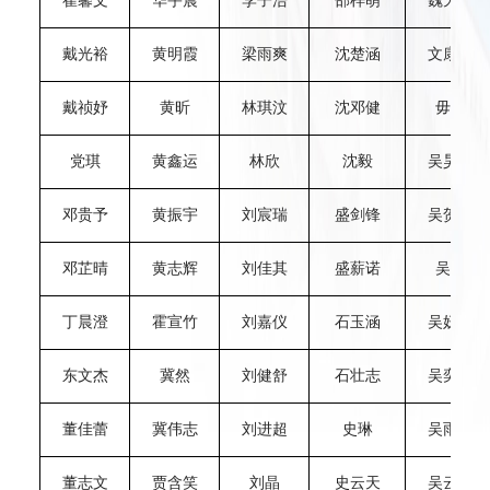
崔馨文
华宇晨
李子浩
邵梓萌
魏天裕
戴光裕
黄明霞
梁雨爽
沈楚涵
文康民
戴祯妤
黄昕
林琪汶
沈邓健
毋晨
党琪
黄鑫运
林欣
沈毅
吴昊哲
邓贵予
黄振宇
刘宸瑞
盛剑锋
吴贺雨
邓芷晴
黄志辉
刘佳其
盛薪诺
吴双
丁晨澄
霍宣竹
刘嘉仪
石玉涵
吴妍萱
东文杰
冀然
刘健舒
石壮志
吴奕凡
董佳蕾
冀伟志
刘进超
史琳
吴雨轩
董志文
贾含笑
刘晶
史云天
吴云涛