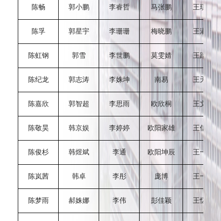
陈畅
郭小鹏
李睿哲
马张鹏
王琪皓
陈孚
郭星宇
李珊珊
梅晓鹏
王淑曼
陈虹钢
郭雪
李世鹏
莫雯婧
王踏秋
陈纪龙
郭志涛
李姝坤
南易
王天声
陈嘉欣
郭智超
李思雨
欧欣桐
王文宏
陈敬昊
韩京娱
李婷婷
欧阳家雄
王信凝
陈俊杉
韩煜斌
李通
欧阳坤辰
王一帆
陈岚茜
韩卓
李彤
庞博
王一凡
陈梦雨
郝姝娜
李伟
彭佳颖
王忆婷