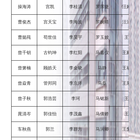
操海涛
宫凯
李桂湄
罗霈捷
汪婷峰
曹俊杰
宫天宝
李海波
罗婉晴
汪治平
曹懿莼
苟世佳
李昊宇
罗玉姣
王奥
曾千钥
古钧坤
李红阳
马嘉仪
王殿超
曾箫楠
顾皓天
李金晓
马静
王福英
曾焱青
管邦同
李京洋
马磊
王果丰
曾子秋
郭浩芸
李珂
马铭新
王惠
晁清岑
郭佳怡
李茂鑫
马倩娇
王珺
车秋燕
郭兰
李群方
马润卿
王梦佳