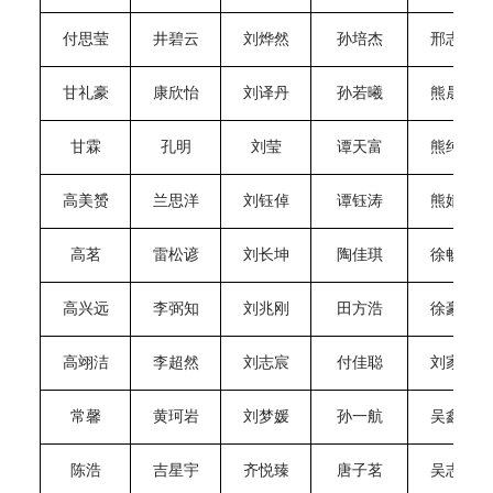
付思莹
井碧云
刘烨然
孙培杰
邢志伟
甘礼豪
康欣怡
刘译丹
孙若曦
熊晟之
甘霖
孔明
刘莹
谭天富
熊纯亿
高美赟
兰思洋
刘钰倬
谭钰涛
熊婧蕾
高茗
雷松谚
刘长坤
陶佳琪
徐畅凌
高兴远
李弼知
刘兆刚
田方浩
徐豪骏
高翊洁
李超然
刘志宸
付佳聪
刘家怡
常馨
黄珂岩
刘梦媛
孙一航
吴鑫泉
陈浩
吉星宇
齐悦臻
唐子茗
吴志伟