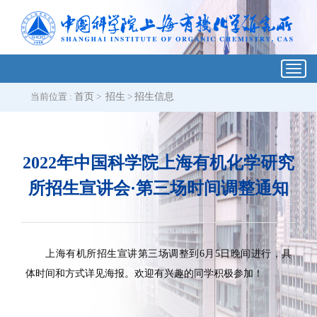
Toggl
navig
当前位置 :
首页
>
招生
>
招生信息
2022年中国科学院上海有机化学研究
所招生宣讲会·第三场时间调整通知
上海有机所招生宣讲第三场调整到
6
月
5
日晚间进行，具
体时间和方式详见海报。欢迎有兴趣的同学积极参加
！