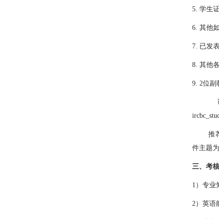
5.
学生
6.
其他
7.
已发
8.
其他
9. 2
位副
请将
ircbc_stu
推荐信
件主题
三、考
1
）专业
2
）英语