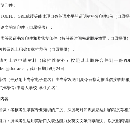
证复印件；
如
TOEFL
、
GRE
成绩等能体现自身英语水平的证明材料复印件
1
份（自愿提
表论文的复印件（自愿提供）；
各类等级证书复印件和奖状复印件（按获得时间先后顺序放置，自愿提供
教授及以上职称专家推荐信（自愿提供）；
上述申请材料（除推荐信外）按照以上顺序合并到一份
PD
dent@sioc.ac.cn
，截止日期为
9
月
24
日。
（最好附上专家电子签名）由专家发送到夏令营指定推荐信接收邮箱
为
“
推荐信
+
申请人学校
+
学生姓名
”
。
核内容
知识：考核考生掌握专业知识的广度、深度与对知识灵活运用的程度等相
能力：测试考生运用英语口头表达能力及英文文献阅读能力。以文献阅读