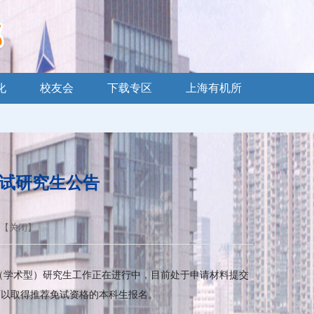
化
校友会
下载专区
上海有机所
免试研究生公告
 【
关闭
】
（学术型）研究生工作正在进行中，目前处于申请材料提交
可以取得推荐免试资格的本科生报名。