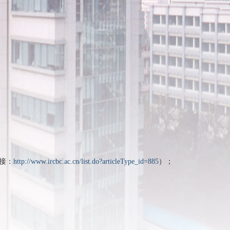
接：
http://www.ircbc.ac.cn/list.do?articleType_id=885
）；