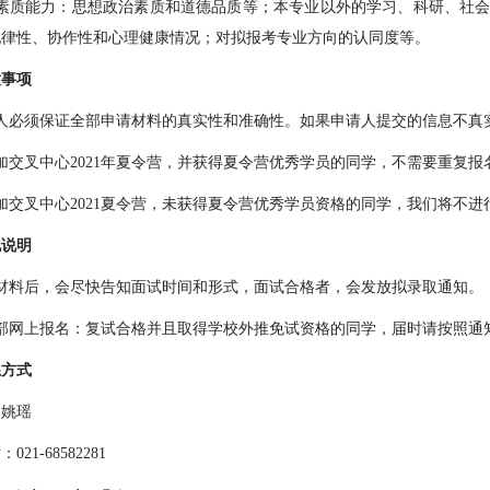
素质能力：思想政治素质和道德品质等；本专业以外的学习、科研、社
纪律性、协作性和心理健康情况；对拟报考专业方向的认同度等。
意事项
人必须保证全部申请材料的真实性和准确性。如果申请人提交的信息不真
加交叉中心
2021
年夏令营，并获得夏令营优秀学员的同学，不需要重复报
加交叉中心
2021
夏令营，未获得夏令营优秀学员资格的同学，我们将不进
他说明
材料后，会尽快告知面试时间和形式，面试合格者，会发放拟录取通知。
部网上报名：复试合格并且取得学校外推免试资格的同学，届时请按照通
系方式
：姚瑶
话：
021-68582281