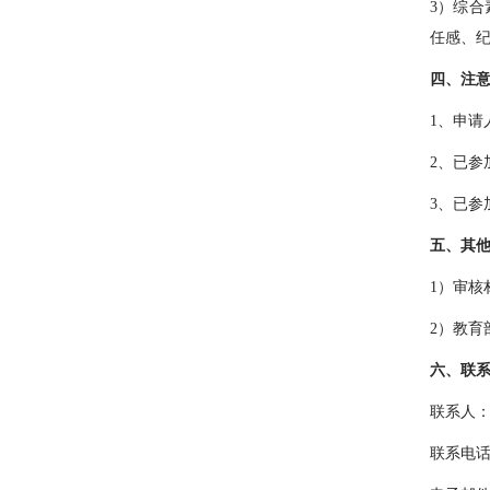
3
）综合
任感、
四、注
1
、申请
2
、已参
3
、已参
五、其
1
）审核
2
）教育
六、联
联系人
联系电