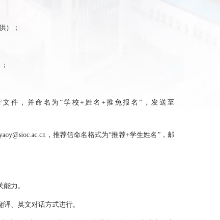
供）；
）；
F
文件，并命名为
“
学校
+
姓名
+
推免报名
”
，发送至
yaoy@sioc.ac.cn
，推荐信命名格式为
“
推荐
+
学生姓名
”
，邮
关能力。
翻译、英文对话方式进行。