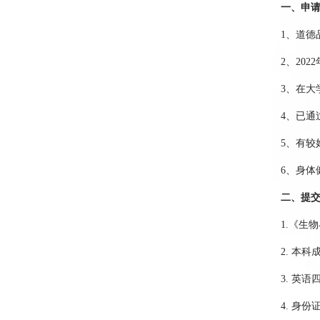
一、申
1
、道德
2
、
2022
3
、在大
4
、已通
5
、有较
6
、身体
二、提
1.
《生物
2.
本科
3.
英语
4.
身份