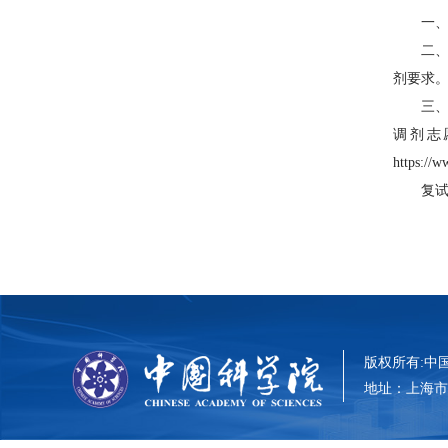
一、
二
剂要求
三、
调剂志
https:
复
版权所有:中国科
地址：上海市零