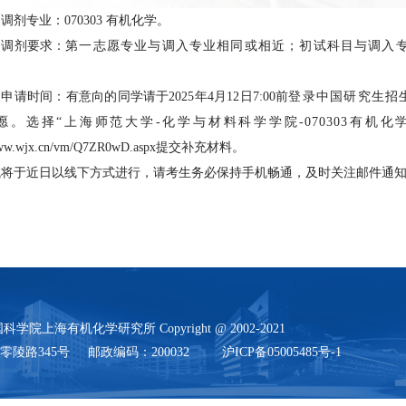
调剂专业：070303 有机化学。
、调剂要求：
第一志愿专业与调入专业相同或相近；初试科目与调入
。
申请时间：有意向的同学请于2025年4月12日7:00前
登录中国研究生招生信息网
愿。选择“上海师范大学-化学与材料科学学院-070303有机化
//www.wjx.cn/vm/Q7ZR0wD.aspx提交补充材料。
试将于近日以线下方式进行，请考生务必保持手机畅通，及时关注邮件通
学院上海有机化学研究所 Copyright @ 2002-2021
陵路345号 邮政编码：200032 沪ICP备05005485号-1