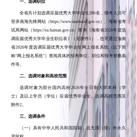
一、选调职位
全省共计划选调应届优秀大学毕业生280名，报考人员可
登录南海先锋网站（https://www.nanhaixf.gov.cn）、海南省考
试局网站（https://ea.hainan.gov.cn）查询《海南省2026年度选
调应届优秀大学毕业生职位表》（见附件1），也可通过海南
省2026年度选调应届优秀大学毕业生网上报名系统（以下简
称“网上报名系统”）查阅具体的招考单位、职位和报考资格条
件等。
二、选调对象和高校范围
选调对象为部分国内高校2026年全日制大学本科（学
士）及以上学历（学位）应届优秀毕业生。选调高校范围见
附件2。
三、选调条件
（一）具有中华人民共和国国籍，且无国（境）外永久
居留权。