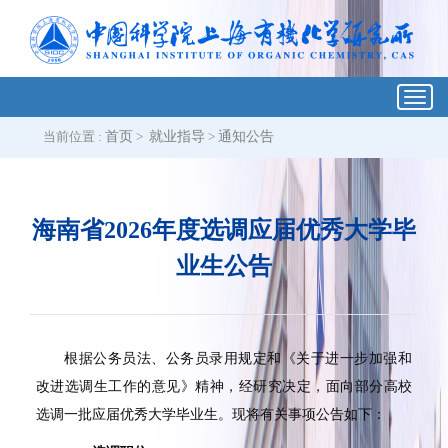
Toggl
navig
当前位置 :
首页
>
就业指导
>
通知公告
海南省2026年度选调应届优秀大学毕
业生公告
根据公务员法、公务员录用规定和《关于进一步加强和
改进选调生工作的意见》精神，经研究决定，面向部分高校
选调一批应届优秀大学毕业生。现将有关事项公告如下：