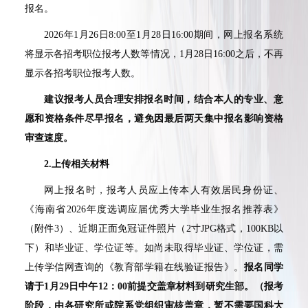
报名。
2026年1月26日8:00至1月28日16:00期间，网上报名系统
将显示各招考职位报考人数等情况，1月28日16:00之后，不再
显示各招考职位报考人数。
建议报考人员合理安排报名时间，结合本人的专业、意
愿和资格条件尽早报名，避免因最后两天集中报名影响资格
审查速度。
2.
上传相关材料
网上报名时，报考人员应上传本人有效居民身份证、
《海南省2026年度选调应届优秀大学毕业生报名推荐表》
（附件3）、近期正面免冠证件照片（2寸JPG格式，100KB以
下）和毕业证、学位证等。如尚未取得毕业证、学位证，需
上传学信网查询的《教育部学籍在线验证报告》。
报名同学
请于
1
月
29
日中午
12
：
00
前提交盖章材料到研究生部。（报考
阶段，由各研究所或院系党组织审核盖章，暂不需要国科大