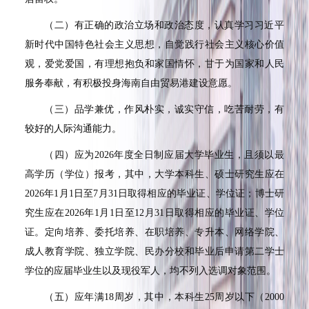
（二）有正确的政治立场和政治态度，认真学习习近平
新时代中国特色社会主义思想，自觉践行社会主义核心价值
观，爱党爱国，有理想抱负和家国情怀，甘于为国家和人民
服务奉献，有积极投身海南自由贸易港建设意愿。
（三）品学兼优，作风朴实，诚实守信，吃苦耐劳，有
较好的人际沟通能力。
（四）应为2026年度全日制应届大学毕业生，且须以最
高学历（学位）报考，其中，大学本科生、硕士研究生应在
2026年1月1日至7月31日取得相应的毕业证、学位证；博士研
究生应在2026年1月1日至12月31日取得相应的毕业证、学位
证。定向培养、委托培养、在职培养、专升本、网络学院、
成人教育学院、独立学院、民办分校和毕业后申请第二学士
学位的应届毕业生以及现役军人，均不列入选调对象范围。
（五）应年满18周岁，其中，本科生25周岁以下（2000