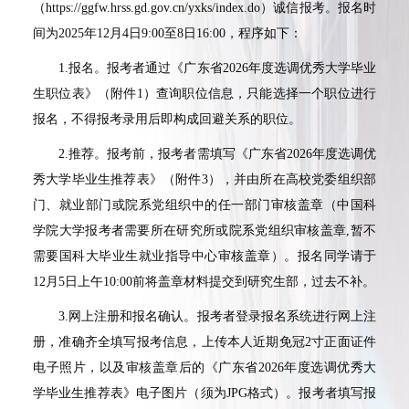
（
https://ggfw.hrss.gd.gov.cn/yxks/index.do
）诚信报考。报名时
间为
2025
年
12
月
4
日
9:00
至
8
日
16:00
，程序如下：
1.
报名。报考者通过《广东省
2026
年度选调优秀大学毕业
生职位表》（附件
1
）查询职位信息，只能选择一个职位进行
报名，不得报考录用后即构成回避关系的职位。
2.
推荐。报考前，报考者需填写《广东省
2026
年度选调优
秀大学毕业生推荐表》（附件
3
），并由所在高校党委组织部
门、就业部门或院系党组织中的任一部门审核盖章（中国科
学院大学报考者需要所在研究所或院系党组织审核盖章
,
暂不
需要国科大毕业生就业指导中心审核盖章）。报名同学请于
12
月
5
日上午
10:00
前将盖章材料提交到研究生部，过去不补。
3.
网上注册和报名确认。报考者登录报名系统进行网上注
册，准确齐全填写报考信息，上传本人近期免冠
2
寸正面证件
电子照片，以及审核盖章后的《广东省
2026
年度选调优秀大
学毕业生推荐表》电子图片（须为
JPG
格式）。报考者填写报