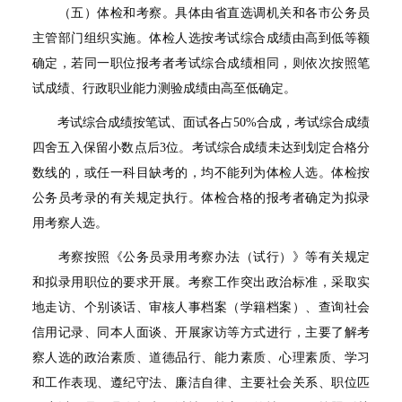
（五）体检和考察。具体由省直选调机关和各市公务员
主管部门组织实施。体检人选按考试综合成绩由高到低等额
确定，若同一职位报考者考试综合成绩相同，则依次按照笔
试成绩、行政职业能力测验成绩由高至低确定。
考试综合成绩按笔试、面试各占
50%
合成，考试综合成绩
四舍五入保留小数点后
3
位。考试综合成绩未达到划定合格分
数线的，或任一科目缺考的，均不能列为体检人选。体检按
公务员考录的有关规定执行。体检合格的报考者确定为拟录
用考察人选。
考察按照《公务员录用考察办法（试行）》等有关规定
和拟录用职位的要求开展。考察工作突出政治标准，采取实
地走访、个别谈话、审核人事档案（学籍档案）、查询社会
信用记录、同本人面谈、开展家访等方式进行，主要了解考
察人选的政治素质、道德品行、能力素质、心理素质、学习
和工作表现、遵纪守法、廉洁自律、主要社会关系、职位匹