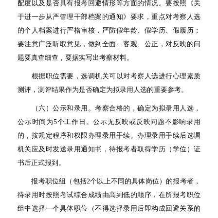
配度以及是否具有报考回避情形等方面的情况。要按照《关
于进一步从严管理干部档案的通知》要求，重点对考察人选
的个人档案进行严格审核，严防假年龄、假学历、假履历；
要注意广泛听取意见，做到全面、客观、公正，对反映的问
题要真查细查，要据实写出考察材料。
根据职位需要，选调机关可以对考察人选进行心理素质
测评，测评结果作为是否确定为拟录用人选的重要参考。
（六）公示和录用。考察合格的，确定为拟录用人选，
公示时间为
5
个工作日。公示无反映或反映问题不影响录用
的，按规定程序和权限办理录用手续。办理录用手续后选调
机关应及时发送录用通知书，待报考者取得学历（学位）证
书后正式报到。
报考职位组（包括
2
个以上不同的具体岗位）的报考者，
待录用时按照考试综合成绩由高到低的顺序，在所报考职位
组中选择一个具体职位（不得选择录用后即构成回避关系的