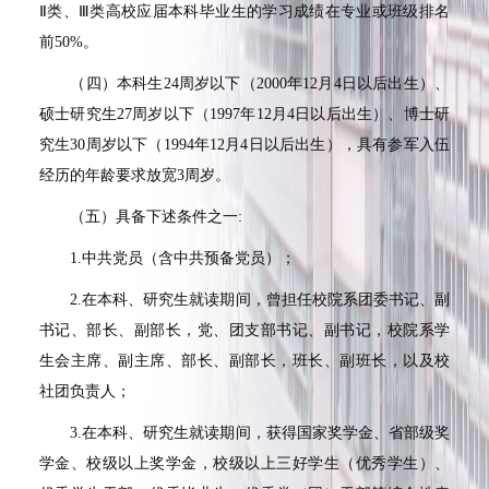
Ⅱ
类、
Ⅲ
类高校应届本科毕业生的学习成绩在专业或班级排名
前
50%
。
（四）本科生
24
周岁以下（
2000
年
12
月
4
日以后出生）、
硕士研究生
27
周岁以下（
1997
年
12
月
4
日以后出生）、博士研
究生
30
周岁以下（
1994
年
12
月
4
日以后出生），具有参军入伍
经历的年龄要求放宽
3
周岁。
（五）具备下述条件之一
:
1.
中共党员（含中共预备党员）；
2.
在本科、研究生就读期间，曾担任校院系团委书记、副
书记、部长、副部长，党、团支部书记、副书记，校院系学
生会主席、副主席、部长、副部长，班长、副班长，以及校
社团负责人；
3.
在本科、研究生就读期间，获得国家奖学金、省部级奖
学金、校级以上奖学金，校级以上三好学生（优秀学生）、