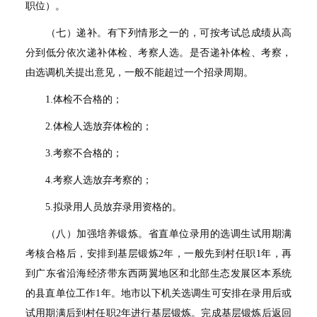
职位）。
（七）递补。有下列情形之一的，可按考试总成绩从高
分到低分依次递补体检、考察人选。是否递补体检、考察，
由选调机关提出意见，一般不能超过一个招录周期。
1.
体检不合格的；
2.
体检人选放弃体检的；
3.
考察不合格的；
4.
考察人选放弃考察的；
5.
拟录用人员放弃录用资格的。
（八）加强培养锻炼。省直单位录用的选调生试用期满
考核合格后，安排到基层锻炼
2
年，一般先到村任职
1
年，再
到广东省沿海经济带东西两翼地区和北部生态发展区本系统
的县直单位工作
1
年。地市以下机关选调生可安排在录用后或
试用期满后到村任职
2
年进行基层锻炼。完成基层锻炼后返回