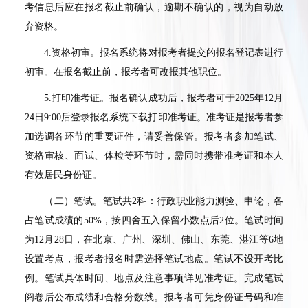
考信息后应在报名截止前确认，逾期不确认的，视为自动放
弃资格。
4.
资格初审。报名系统将对报考者提交的报名登记表进行
初审。在报名截止前，报考者可改报其他职位。
5.
打印准考证。报名确认成功后，报考者可于
2025
年
12
月
24
日
9:00
后登录报名系统下载打印准考证。准考证是报考者参
加选调各环节的重要证件，请妥善保管。报考者参加笔试、
资格审核、面试、体检等环节时，需同时携带准考证和本人
有效居民身份证。
（二）笔试。笔试共
2
科：行政职业能力测验、申论，各
占笔试成绩的
50%
，按四舍五入保留小数点后
2
位。笔试时间
为
12
月
28
日，在北京、广州、深圳、佛山、东莞、湛江等
6
地
设置考点，报考者报名时需选择笔试地点。笔试不设开考比
例。笔试具体时间、地点及注意事项详见准考证。完成笔试
阅卷后公布成绩和合格分数线。报考者可凭身份证号码和准