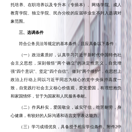
托培养、在职培养以及专升本（专插本）、网络学院、成人
教育学院、独立学院、民办分校的应届毕业生不列入选调对
象范围。
三、选调条件
符合公务员法等规定的基本条件，且应具备以下条件：
（一）政治素质好，认真学习习近平新时代中国特色社
会主义思想，深刻领悟
“
两个确立
”
的决定性意义，自觉增
强
“
四个意识
”
、坚定
“
四个自信
”
、做到
“
两个维护
”
，在思想上
政治上行动上同以习近平同志为核心的党中央保持高度一
致，自觉践行社会主义核心价值观，爱党爱国，有理想抱负
和家国情怀，甘于为国家和人民服务奉献。
（二）作风朴实，爱国敬业，诚实守信，吃苦耐劳，身
心健康，有较好的人际沟通和语言文字表达能力。
（三）学习成绩优良，具备授予相应学位条件。附件
2
中