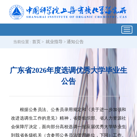
Toggl
navig
当前位置 :
首页
>
就业指导
>
通知公告
广东省2026年度选调优秀大学毕业生
公告
根据公务员法、公务员录用规定和《关于进一步加强和
改进选调生工作的意见》精神，省委组织部、省人力资源社
会保障厅决定，面向部分高校选调一批应届优秀大学毕业生
到我省各级机关（含参照公务员法管理单位，下同）工作。