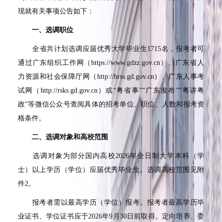
现就有关事项公告如下：
一、选调职位
全省共计划选调应届优秀大学毕业生
1715
名，报考者可
通过广东组织工作网（
https://www.gdzz.gov.cn
）、广东省人
力资源和社会保障厅网（
http://hrss.gd.gov.cn
）、广东人事考
试网（
http://rsks.gd.gov.cn
）或
“
粤省事
”“
广东发布
”“
粤讲粤
政
”
等微信公众号查阅具体的招考单位、职位、人数和报考资
格条件。
二、选调对象和高校范围
选调对象为部分国内高校
2026
年全日制大学本科（学
士）以上学历（学位）应届优秀毕业生。选调高校范围见附
件
2
。
报考者需以最高学历（学位）报考。报考者最高学历毕
业证书、学位证书应于
2026
年
9
月
30
日前取得。定向培养、委