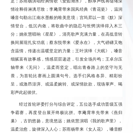
足；苏雨杨演唱经典情歌《爱如潮水》，醇厚声线将缱绻深
情诠释得淋漓尽致；李飏霄带来国风经典《青花瓷》，温润
嗓音勾勒出江南水墨般的唯美意境；宫筠昇以一首《默》深
情登台，低沉内敛，将歌曲中的隐忍与怅惘演绎得入木三
分；姚依慧唱响《星星》，清亮歌声充满力量，在高低音转
换间展现扎实功底；蔡东悦带来《爱永在》，大气磅礴又饱
含温情，传递出温暖坚定的力量；王叶演绎《大眠》，嗓音
细腻富有故事感，情感层层递进，引发全场共鸣；王卓尔压
轴带来《无问》，温柔而坚定，唱出青春路上的坚守与无
畏，为首轮比赛画上圆满句号。选手们风格各异、精彩纷
呈，或激昂澎湃、或温柔婉转、或深情款款，现场掌声、喝
彩声此起彼伏。
经过首轮评委打分与综合评定，五位选手成功晋级五强
争霸赛，再度登台展开终极比拼。李飏霄率先带来《燕归
巢》，古韵悠扬，意境悠远；姚依慧演唱《我的歌声里》，
温柔治愈，旋律深入人心；苏雨杨带来《女人花》，嗓音醇