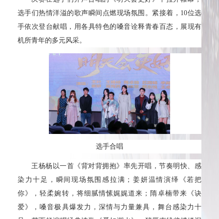
选手们热情洋溢的歌声瞬间点燃现场氛围。紧接着，10位选
手依次登台献唱，用各具特色的嗓音诠释青春百态，展现有
机所青年的多元风采。
选手合唱
王杨杨以一首《背对背拥抱》率先开唱，节奏明快、感
染力十足，瞬间现场氛围感拉满；姜妍温情演绎《若把
你》，轻柔婉转，将细腻情愫娓娓道来；隋卓楠带来《诀
爱》，嗓音极具爆发力，深情与力量兼具，舞台感染力十