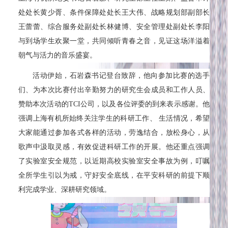
处处长黄少胥、条件保障处处长王大伟、战略规划部副部长
王蕾蕾、综合服务处副处长林健博、安全管理处副处长李阳
与
到场
学生欢聚一堂，共同倾听青春之音，见证这场洋溢着
朝气与活力的音乐盛宴。
活动伊始，石岩森书记登台致辞，他向参加比赛的选手
们、为本次比赛付出辛勤努力的研究生会成员和工作人员、
赞助本次活动的TCI公司，以及各位评委的到来表示感谢。他
强调上海有机所始终关注学生的科研工作、 生活情况，希望
大家能通过参加各式各样的活动，劳逸结合，放松身心，从
歌声中汲取灵感，有效促进科研工作的开展。他还重点强调
了实验室安全规范，以近期高校实验室安全事故为例，叮嘱
全所学生引以为戒，守好安全底线，在平安科研的前提下顺
利完成学业、深耕研究领域。