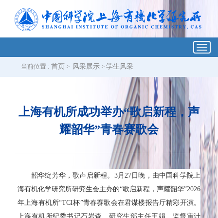
Toggl
navig
当前位置 :
首页
>
风采展示
>
学生风采
上海有机所成功举办“歌启新程，声
耀韶华”青春赛歌会
韶华绽芳华，歌声启新程。
3
月
27
日晚，由中国科学院上
海有机化学研究所研究生会主办的“歌启新程，声耀韶华”
2026
年上海有机所“
TCI
杯”青春赛歌会在君谋楼报告厅精彩开演。
上海有机所纪委书记石岩森、研究生部主任王娟、监督审计