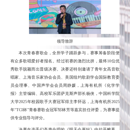
领导致辞
本次青春赛歌会，全所学子踊跃参与，赛事筹备阶段便
有众多歌唱爱好者报名。经过初赛的激烈比拼，最终10位优
秀歌手脱颖而出晋级决赛。决赛还特别邀请了青年女高音歌
唱家、上海音乐家协会会员、美国纽约歌剧学会国际教育委
员会理事、中国声学会会员周静媛，上海有机所《化学学
报》主管编辑、高校军乐团萨克斯声部长杨侠，中国科学院
大学2025年校园歌手大赛冠军得主李怀远，上海有机所2025
年“TCI杯”青春赛歌会冠军邹林芳等嘉宾担任评委，为赛事提
供专业指导与评分。
决赛在选手们齐声合唱的《明天会更好》中拉开帷幕，