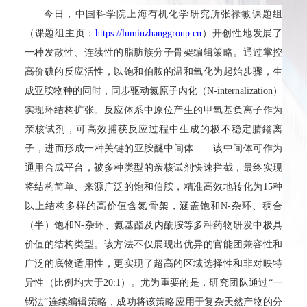
今日
，中国科学院上海有机化学研究所张禄敏
课题组
（课题组主页：
https://luminzhanggroup.cn
）开创性地发展了
一种发散性、连续性的脂肪族分子骨架编辑策略。通过掌控
高价碘的反应活性，以饱和伯胺的温和氧化为起始步骤，生
成亚胺物种的同时，同步驱动氮原子内化（N-internalization）
实现环结构扩张。反应体系中原位产生的甲氧基负离子作为
亲核试剂，可高效捕获反应过程中生成的极不稳定腈鎓离
子，进而形成一种关键的亚胺醚中间体——该中间体可作为
通用合成平台，被多种类型的亲核试剂快速拦截，最终实现
将结构简单、来源广泛的饱和伯胺，精准高效地转化为15种
以上结构多样的高价值含氮骨架，涵盖饱和N-杂环、稠合
（半）饱和N-杂环、氨基酯及内酰胺等多种药物研发中极具
价值的结构类型。该方法不仅展现出优异的官能团兼容性和
广泛的底物适用性，更实现了超高的区域选择性和非对映特
异性（比例均大于20:1）。尤为重要的是，研究团队通过“一
锅法”连续编辑策略，成功将该策略应用于复杂天然产物的分