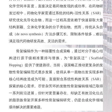
化学空间丰富度，直接决定着药物发现的成功率。在药物研
发过程中，药物化学家需通过系统的结构-活性关系（SAR）
研究优化先导化合物，而这一过程高度依赖于快速获取大量
结构新颖、立体化学复杂的分子类似物。然而，传统从头合
成（de novo synthesis）方法步骤冗长、限制条件较多，难以
满足现代药物研发高效、灵活的需求。
骨架编辑作为一种颠覆性合成策略，通过对分子核心结
构进行原子级精准重排与替换，为“骨架跃迁”（Scaffold
Hopping）提供了便捷路径。当前，该策略正推动更复杂的发
散性骨架编辑范式逐步发展，使得从单一底物出发实现多种
核心结构改造成为可能，直接契合系统性构效关系（SAR）
探索的核心需求。尽管杂芳环的发散性骨架编辑领域已取得
一系列前沿进展，但针对更普遍存在、却缺乏有效活化位点
的脂肪族骨架开展多样性骨架编辑研究，仍是合成化学领域
亟待解决的重要难题。