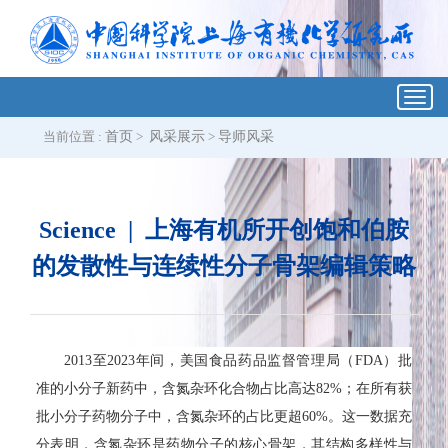
Toggl
navig
当前位置 :
首页
>
风采展示
>
导师风采
Science | 上海有机所开创饱和伯胺
的发散性与连续性分子骨架编辑策略
2013至2023年间，美国食品药品监督管理局（FDA）批
准的小分子新药中，含氮杂环化合物占比高达82%；在所有获
批小分子药物分子中，含氮杂环的占比更超60%。这一数据充
分表明，含氮杂环是药物分子的核心骨架，其结构多样性与