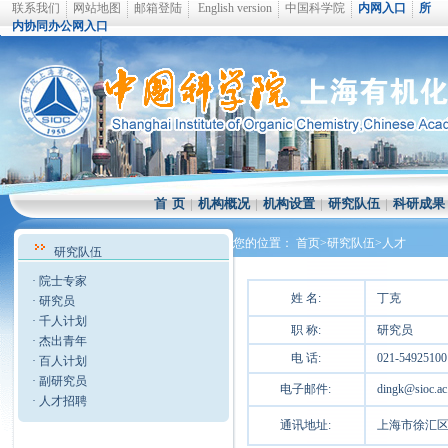
联系我们
网站地图
邮箱登陆
English version
中国科学院
内网入口
所
内协同办公网入口
首 页
|
机构概况
|
机构设置
|
研究队伍
|
科研成果
您的位置：
首页
>研究队伍>
人才
研究队伍
·
院士专家
姓 名:
丁克
·
研究员
·
千人计划
职 称:
研究员
·
杰出青年
电 话:
021-54925100
·
百人计划
·
副研究员
电子邮件:
dingk@sioc.ac
·
人才招聘
通讯地址:
上海市徐汇区零陵