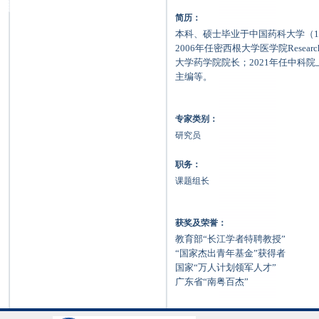
简历：
本科、硕士毕业于中国药科大学（
2006
年任密西根大学医学院
Researc
大学药学院院长；
2021
年任中科院
主编等。
专家类别：
研究员
职务：
课题组长
获奖及荣誉：
教育部
“
长江学者特聘教授
”
“
国家杰出青年基金
”
获得者
国家
“
万人计划领军人才
”
广东省
“
南粤百杰
”