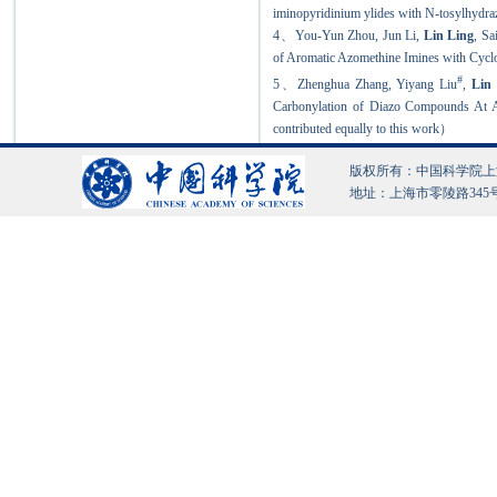
iminopyridinium ylides with N-tosylhydr
4、
You-Yun Zhou, Jun Li,
Lin Ling
, Sa
of Aromatic Azomethine Imines with Cycl
#
5、
Zhenghua Zhang, Yiyang Liu
,
Lin
Carbonylation of Diazo Compounds At At
contributed equally to this work
）
版权所有：中国科学院上海有机化
地址：上海市零陵路345号 沪