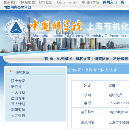
联系我们
网站地图
邮箱登陆
English version
中国科学院
内网入口
所
内协同办公网入口
首 页
|
机构概况
|
机构设置
|
研究队伍
|
科研成果
您的位置：
首页
>研究队伍>
人才
研究队伍
·
院士专家
姓 名:
凌琳
·
研究员
·
千人计划
职 称:
副研究员
·
杰出青年
电 话:
021-54925559
·
百人计划
·
副研究员
电子邮件:
linglindl@sioc.
·
人才招聘
通讯地址:
上海市零陵路34