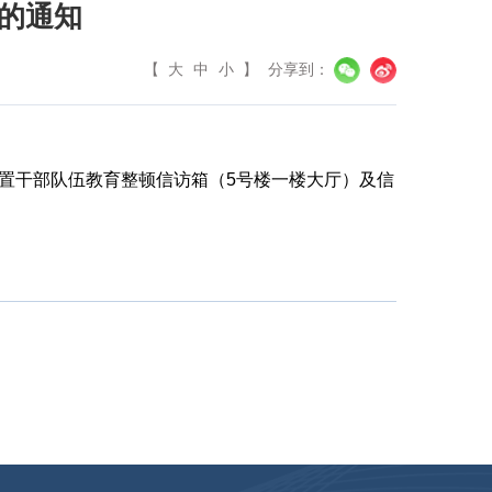
的通知
【
大
中
小
】
分享到：
置干部队伍教育整顿
信访
箱
（
5号楼一楼大厅
）
及
信