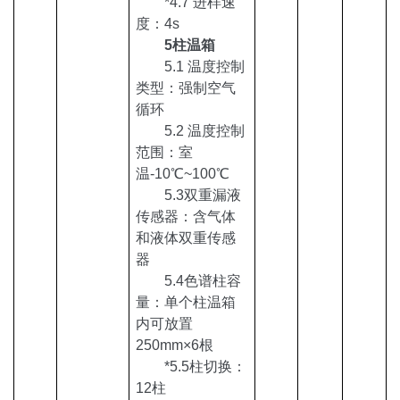
*
4.7 进样速
度：4s
5柱温箱
5.1 温度控制
类型：强制
空气
循环
5.2 温度控制
范围：室
温-10
℃
~100
℃
5.3
双重漏液
传感器：含
气体
和液体
双重
传感
器
5.4
色谱柱容
量
：
单个
柱温箱
内可放置
250mm×6根
*5.5
柱切换
：
1
2
柱