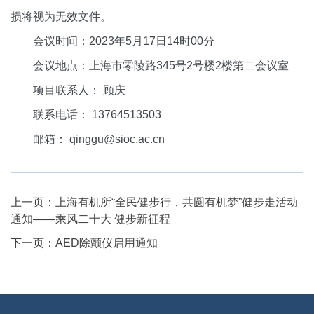
损将
视为
无效文件
。
会议时间：
2023年5月17日14时00分
会议地点：上海市零陵路
345号2号楼2楼第二会议室
项目联系人：
顾庆
联系电话：
13764513503
邮箱：
qinggu@sioc.
ac.cn
上一页：
上海有机所“全民健步行，共圆有机梦”健步走活动
通知——乘风二十大 健步新征程
下一页：
AED除颤仪启用通知