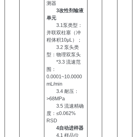
测器
3
改性剂输液
单元
3.1泵类型：
并联双柱塞（冲
程体积10
μL
）；
3.2 泵头类
型：物理双泵头
*
3.3 流速范
围：
0.0001~10.0000
mL/min
3.4 耐压：
>68MPa
3.5 流速精确
度：≤0.062%
RSD
4自动进样器
4.1 样品位