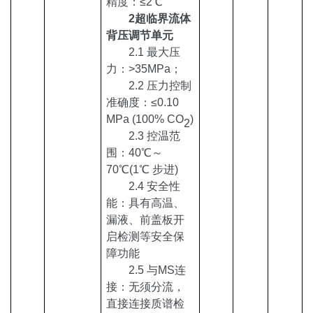
精度：≤2
℃
2超临界流体
背压调节单元
2.1 最大压
力：>35MPa；
2.2 压力控制
准确度：≤0.10
MPa (100% CO
)
2
2.3 控温范
围：40
℃
～
70
℃
(1
℃
步进
)
2.4 安全性
能：具有高温、
漏液、前盖板开
启检测等安全保
障功能
2.5 与MS连
接：无须分流，
直接连接质谱检