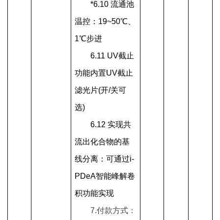
*6.10 流通池
温控：19~50
℃
、
1
℃
步进
6.11 UV截止
功能
内置
UV截止
滤光片(开/关可
选)
6.12 实现共
流出化合物的基
线分离：可通过i-
PDeA智能峰解卷
积功能实现
7.
付款方式：