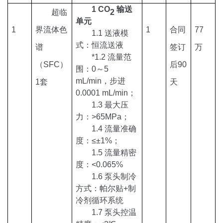
1
CO
输送
超临
2
单元
1
界流体色
1
合同
7
7
1.1 送液模
式：恒流送液
谱
签订
万
*
1.2 流量范
（
SFC）
后
9
0
围：0～5
mL/min，步进
1套
天
0.0001 mL/min；
1.3 最大压
力：>65MPa；
1.4 流量准确
度：≤±1%；
1.5 流量精密
度：<0.065%
1.6 泵头制冷
方式：帕尔贴+制
冷剂循环系统
1.7 泵头控温