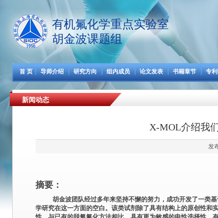
有机氟化学重点实验室
胡金波课题组
首 页
导师介绍
研究方向
组内成员
论文发表
书籍章节
专利
新闻动态
X-MOL介绍我们
发布
摘要：
胡金波团队经过多年来坚持不懈的努力，成功开发了一类基
学研究在这一方面的空白。该类试剂除了具有结构上的原创性和
性，与已有的脱氧氟化方法相比，具有更为敏感的电性选择性，